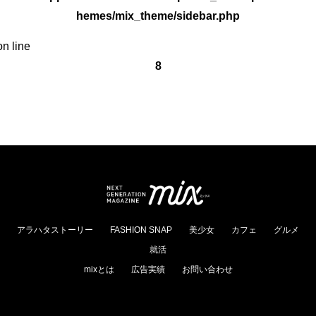
hemes/mix_theme/sidebar.php
on line
8
アラハタストーリー
FASHION SNAP
美少女
カフェ
グルメ
就活
mixとは
広告実績
お問い合わせ