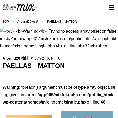
TOP
Around20 物語
PAELLAS MATTON
Around20 物語 アラハタ･ストーリー
PAELLAS MATTON
Warning
: foreach() argument must be of type array|object, str
ing given in
/home/app005/mixfukuoka.com/public_html/
wp-content/themes/mix_theme/single.php
on line
48