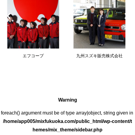
エフコープ
九州スズキ販売株式会社
Warning
: foreach() argument must be of type array|object, string given in
/home/app005/mixfukuoka.com/public_html/wp-content/t
hemes/mix_theme/sidebar.php