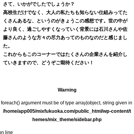
さて、いかがでしたでしょうか？
高校生だけでなく、大人の私たちも知らない仕組みってた
くさんあるな、というのがきょうこの感想です。世の中が
より良く、過ごしやすくなっていく背景には石川さんや佐
藤さんのような方々の尽力あってのものなのだと感じまし
た。
これからもこのコーナーではたくさんの企業さんを紹介し
ていきますので、どうぞご期待ください！
Warning
: foreach() argument must be of type array|object, string given in
/home/app005/mixfukuoka.com/public_html/wp-content/t
hemes/mix_theme/sidebar.php
on line