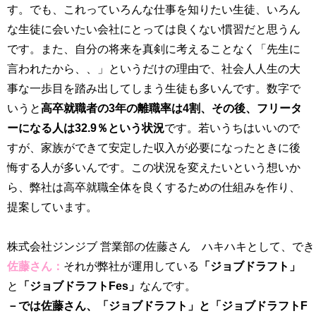
す。でも、これっていろんな仕事を知りたい生徒、いろん
な生徒に会いたい会社にとっては良くない慣習だと思うん
です。また、自分の将来を真剣に考えることなく「先生に
言われたから、、」というだけの理由で、社会人人生の大
事な一歩目を踏み出してしまう生徒も多いんです。数字で
いうと
高卒就職者の3年の離職率は4割、その後、フリータ
ーになる人は32.9％という状況
です。若いうちはいいので
すが、家族ができて安定した収入が必要になったときに後
悔する人が多いんです。この状況を変えたいという想いか
ら、弊社は高卒就職全体を良くするための仕組みを作り、
提案しています。
株式会社ジンジブ 営業部の佐藤さん ハキハキとして、で
佐藤さん：
それが弊社が運用している
「ジョブドラフト」
と
「ジョブドラフトFes」
なんです。
－では佐藤さん、「ジョブドラフト」と「ジョブドラフトF