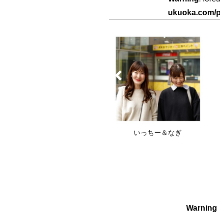
ukuoka.com/p
ゆの
いっちー＆なぎ
Warning