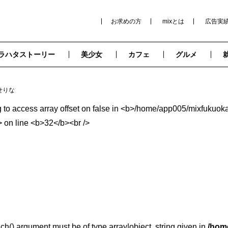
お求めの方
mixとは
広告実
ラハタストーリー
美少女
カフェ
グルメ
せりな
ach() argument must be of type array|object, string given in
/hom