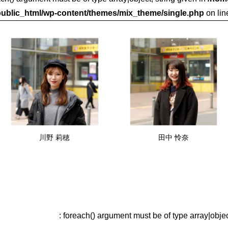
ublic_html/wp-content/themes/mix_theme/single.php
on li
川野 莉穂
田中 怜奈
: foreach() argument must be of type array|object