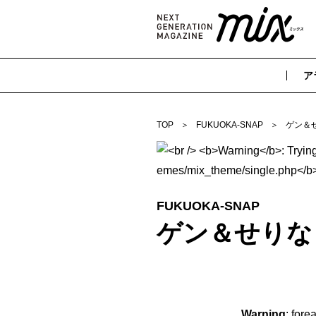
ア
TOP
FUKUOKA-SNAP
ゲン＆
FUKUOKA-SNAP
ゲン＆せりな
Warning
: fore