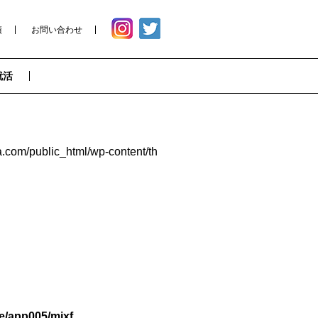
績
お問い合わせ
就活
e/app005/mixf