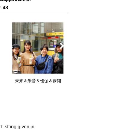
ne
48
未来＆朱音＆優伽＆夢翔
百花
, string given in